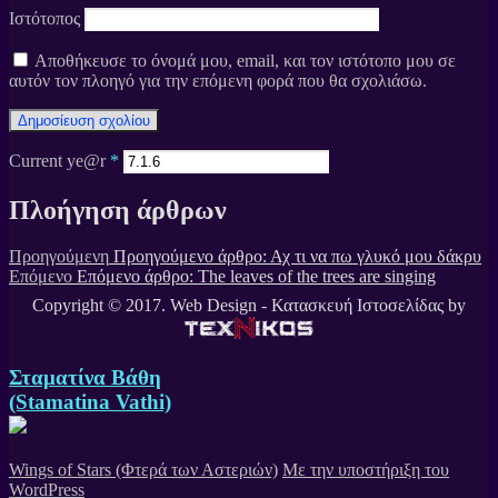
Ιστότοπος
Αποθήκευσε το όνομά μου, email, και τον ιστότοπο μου σε
αυτόν τον πλοηγό για την επόμενη φορά που θα σχολιάσω.
Current ye@r
*
Πλοήγηση άρθρων
Προηγούμενη
Προηγούμενο άρθρο:
Αχ τι να πω γλυκό μου δάκρυ
Επόμενο
Επόμενο άρθρο:
The leaves of the trees are singing
Copyright © 2017. Web Design - Κατασκευή Ιστοσελίδας by
Σταματίνα Βάθη
(Stamatina Vathi)
Wings of Stars (Φτερά των Αστεριών)
Με την υποστήριξη του
WordPress