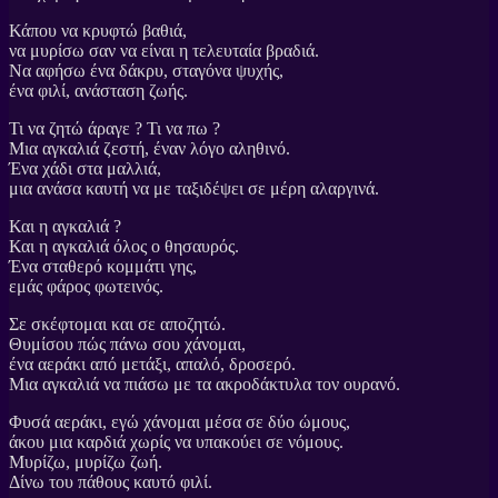
Κάπου να κρυφτώ βαθιά,
να μυρίσω σαν να είναι η τελευταία βραδιά.
Να αφήσω ένα δάκρυ, σταγόνα ψυχής,
ένα φιλί, ανάσταση ζωής.
Τι να ζητώ άραγε ? Τι να πω ?
Μια αγκαλιά ζεστή, έναν λόγο αληθινό.
Ένα χάδι στα μαλλιά,
μια ανάσα καυτή να με ταξιδέψει σε μέρη αλαργινά.
Και η αγκαλιά ?
Και η αγκαλιά όλος ο θησαυρός.
Ένα σταθερό κομμάτι γης,
εμάς φάρος φωτεινός.
Σε σκέφτομαι και σε αποζητώ.
Θυμίσου πώς πάνω σου χάνομαι,
ένα αεράκι από μετάξι, απαλό, δροσερό.
Μια αγκαλιά να πιάσω με τα ακροδάκτυλα τον ουρανό.
Φυσά αεράκι, εγώ χάνομαι μέσα σε δύο ώμους,
άκου μια καρδιά χωρίς να υπακούει σε νόμους.
Μυρίζω, μυρίζω ζωή.
Δίνω του πάθους καυτό φιλί.