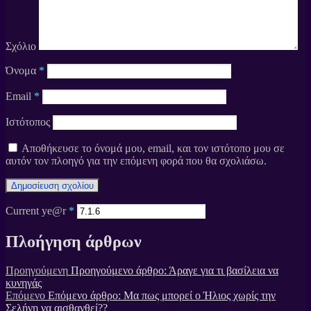
Σχόλιο
Όνομα
*
Email
*
Ιστότοπος
Αποθήκευσε το όνομά μου, email, και τον ιστότοπο μου σε
αυτόν τον πλοηγό για την επόμενη φορά που θα σχολιάσω.
Current ye@r
*
Πλοήγηση άρθρων
Προηγούμενη
Προηγούμενο άρθρο:
Άραγε για τι βασίλεια να
κυνηγάς
Επόμενο
Επόμενο άρθρο:
Μα πως μπορεί ο Ήλιος χωρίς την
Σελήνη να αισθανθεί??