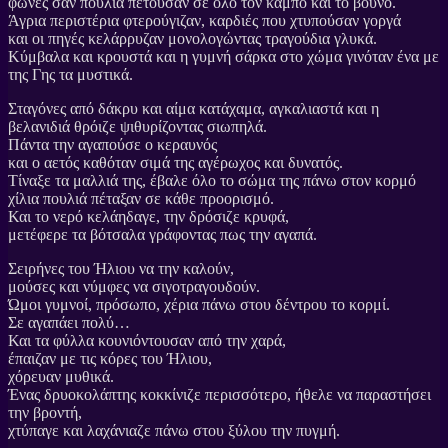
φωνές σαν πουλιά πετούσαν σε όλο τον κάμπο και το βουνό.
Άγρια περιστέρια φτερούγιζαν, καρδιές που χτυπούσαν γοργά
και οι πηγές κελάρρυζαν μονολογώντας τραγούδια γλυκά.
Κύμβαλα και κρουστά και η γυμνή σάρκα στο χώμα γινόταν ένα με
της Γης τα μυστικά.
Σταγόνες από δάκρυ και αίμα κατάχαμα, αγκαλιαστά και η
βελανιδιά θρόιζε ψιθυρίζοντας σιωπηλά.
Πάντα την αγαπούσε ο κεραυνός
και ο αετός καθόταν σιμά της αγέρωχος και δυνατός.
Τίναξε τα μαλλιά της, έβαλε όλο το σώμα της πάνω στον κορμό
χίλια πουλιά πέταξαν σε κάθε προορισμό.
Και το νερό κελάηδαγε, την δρόσιζε κρυφά,
μετέφερε τα βότσαλα γράφοντας πως την αγαπά.
Σειρήνες του Ήλιου να την καλούν,
μούσες και νύμφες να σιγοτραγουδούν.
Ώμοι γυμνοί, πρόσωπο, χέρια πάνω στου δέντρου το κορμί.
Σε αγαπάει πολύ…
Και τα φύλλα κουνιόντουσαν από την χαρά,
έπαιζαν με τις κόρες του Ήλιου,
χόρευαν μυθικά.
Ένας δρυοκολάπτης κοκκίνιζε περισσότερο, ήθελε να παραστήσει
την βροντή,
χτύπαγε και λαχάνιαζε πάνω στου ξύλου την πυγμή.