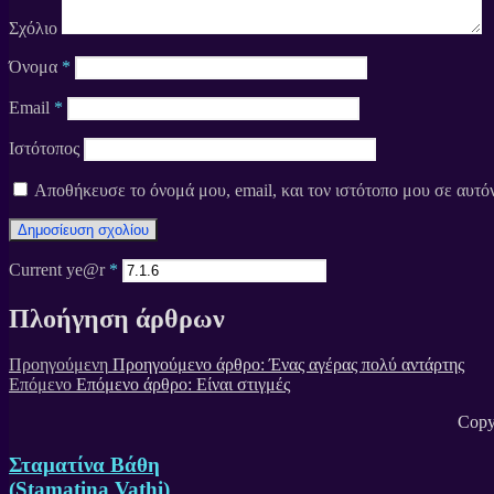
Σχόλιο
Όνομα
*
Email
*
Ιστότοπος
Αποθήκευσε το όνομά μου, email, και τον ιστότοπο μου σε αυτό
Current ye@r
*
Πλοήγηση άρθρων
Προηγούμενη
Προηγούμενο άρθρο:
Ένας αγέρας πολύ αντάρτης
Επόμενο
Επόμενο άρθρο:
Είναι στιγμές
Copy
Σταματίνα Βάθη
(Stamatina Vathi)