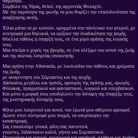
παγωνιού.
Σύμβολο της Ήρας, θεϊκό, της αρχοντιάς Φυλαχτό.
Με την αγριότητα της φωνής να μου θυμίζει την επικίνδυνότητα της
αναζήτησης αυτής.
Χίλια μάτια να με κοιτούν, κρυμμένα στο πάνλευκο του φτερού, με
συντροφιά μια θηλυκιά, να ορίζουν την δυαδικότητα της ψυχής.
Θύελλα πάθους η ύπαρξή τους, σε ένα χορό αγάπης της λογικής
τους.
Μια σπείρα ο χορός της βροχής, σε ένα πλέξιμο του ιστού της ζωής
και της αιώνιας λατρείας υποκινητής.
Μια αγάπη στην Αθανασία, με λουλούδια του πάθους και χρώματα
της ζωής,
με αναγεννηση του Σύμπαντος και της ψυχής.
Δάσκαλος μεγάλος και τρανός, φρουρός της αγάπης μας, αρωγός.
Φύλακας, πραγματικού και φανταστικού, λογικού και υπερβατικού.
Και μόνο η μορφή τους υποδηλώνει την δύναμη της ύπαρξής τους,
της μυστηριακής δύναμής τους.
Φίλοι μου λατρευτοί και αυτοί, του έρωτά μου αθέμιτοι φρουροί.
Δώστε στον σύντροφό μου πυγμή, να υπερνικησει την
καταστροφή.
Σας επικαλούμε γλυκά, φίλη σας παντοτινά,
γνώστες, διδάσκαλοι καλοί, γήινοι και Συμπαντικοί.
Περηφάνια και αντοχή, συντροφιά και αποδοχή, αλήθεια και Αγάπη