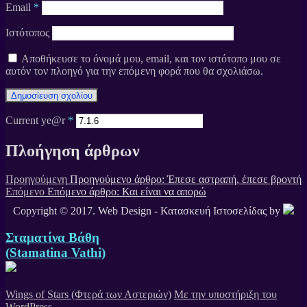
Email
*
Ιστότοπος
Αποθήκευσε το όνομά μου, email, και τον ιστότοπο μου σε
αυτόν τον πλοηγό για την επόμενη φορά που θα σχολιάσω.
Current ye@r
*
Πλοήγηση άρθρων
Προηγούμενη
Προηγούμενο άρθρο:
Έπεσε αστραπή, έπεσε βροντή
Επόμενο
Επόμενο άρθρο:
Και είναι να απορώ
Copyright © 2017. Web Design - Κατασκευή Ιστοσελίδας by
Σταματίνα Βάθη
(Stamatina Vathi)
Wings of Stars (Φτερά των Αστεριών)
Με την υποστήριξη του
WordPress