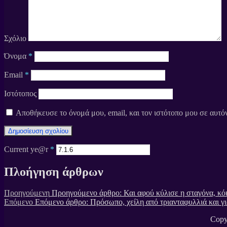
Σχόλιο
Όνομα
*
Email
*
Ιστότοπος
Αποθήκευσε το όνομά μου, email, και τον ιστότοπο μου σε αυτό
Current ye@r
*
Πλοήγηση άρθρων
Προηγούμενη
Προηγούμενο άρθρο:
Και αφού κύλισε η σταγόνα, κό
Επόμενο
Επόμενο άρθρο:
Πρόσωπο, χείλη από τριανταφυλλιά και 
Copy