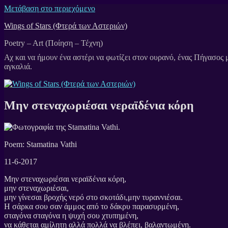
Μετάβαση στο περιεχόμενο
Wings of Stars (Φτερά των Αστεριών)
Poetry – Art (Ποίηση – Τέχνη)
Μην στεναχωριέσαι νεραϊδένια κόρη
Poem: Stamatina Vathi
11-6-2017
Μην στεναχωριέσαι νεραϊδένια κόρη,
μην στεναχωριέσαι,
μην γίνεσαι βροχής νερό στο σκοτάδι,μην τυραννιέσαι.
Η σάρκα σου σαν άμμος από το δάκρυ παρασυρμένη,
σταγόνα σταγόνα η ψυχή σου χτυπημένη,
να κάθεται αμίλητη αλλά πολλά να βλέπει, βαλαντωμένη.