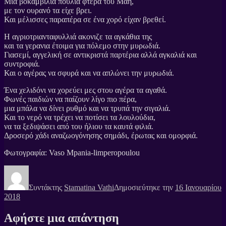
Μια βοκαμβιλια πουλιά φτερά του Μάη,
με τον ουρανό τα είχε βρει.
Και μέλισσες παραπέρα σε ένα χορό είχαν βρεθεί.
Η αγριοτριανταφυλλιά ακονιζε τα αγκάθια της
και τα γερανια έτοιμα για πόλεμο στην μυρωδιά.
Γιασεμί, αγγελική σε αντικριστά παρτέρια αλλά αγκαλιά και
συντροφιά.
Και ο αγέρας να σφυρά και να απλώνει την μυρωδιά.
Ένα χελιδόνι να χορεύει μες στου αγέρα τα αγαθά.
Φωνές παιδιών να παίζουν λίγο πιο πέρα,
μια μπάλα να δίνει ρυθμό και να τρυπά την σιγαλιά.
Και το νερό να τρέχει να ποτίσει τα λουλούδια,
να τα ξεδιψάσει από του ήλιου τα καυτά φιλιά.
Δροσερό χάδι αναζωογόνησης σημάδι, έρωτας και ομορφιά.
Φωτογραφία: Vaso Mpania-limperopoulou
Συντάκτης
Stamatina Vathi
Δημοσιεύτηκε την
16 Ιανουαρίου
2018
Αφήστε μια απάντηση