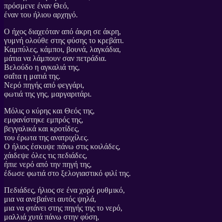
πρόσμενε έναν Θεό,
έναν του ήλιου αρχηγό.
Ο ήχος διαχεόταν από άκρη σε άκρη,
γυμνή ολούθε στης φύσης το κρεβάτι.
Καμπύλες, κάμποι, βουνά, λαγκάδια,
μάτια να λάμπουν σαν πετράδια.
Βελούδο η αγκαλιά της,
σαΐτα η ματιά της.
Νερό πηγής από φεγγάρι,
φωτιά της γης, μαργαριτάρι.
Μόλις ο κύρης και Θεός της,
εμφανίστηκε εμπρός της,
βεγγαλικά και κροτίδες,
του έρωτα της ανατριχίλες.
Ο ήλιος έσκυψε πάνω στις κοιλάδες,
χάιδεψε όλες τις πεδιάδες,
ήπιε νερό από την πηγή της,
έδωσε φωτιά στο ξελογιαστικό φιλί της.
Πεδιάδες, ήλιος σε ένα χορό ρυθμικό,
μια να ανεβαίνει αυτός ψηλά,
μια να φτάνει στης πηγής της το νερό,
μαλλιά χυτά πάνω στην φύση,