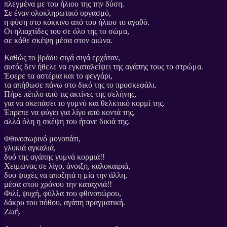
πλεγμένα με του ήλιου της την δύση.
Σε έναν ολοκληρωτικό οργασμό,
η φύση στο κόκκινο από του ήλιου το αγαθό.
Οι ηλιαχτίδες του σε όλο της το σώμα,
σε κάθε σκέψη μέσα στον αιώνα.
Καθώς το βράδυ σιγά σιγά ερχόταν,
αυτός δεν ήθελε να εγκαταλείψει της αγάπης τους το στρώμα.
Έφερε τα αστέρια και το φεγγάρι,
τα απήθωσε πάνω στο δικό της το προσκεφάλι.
Πήρε πέπλο από τις ακτίνες της σελήνης,
για να σκεπάσει το γυμνό και θελκτικό κορμί της.
Έπρεπε να φύγει για λίγο από κοντά της,
αλλά όλη η σκέψη του ήτανε δικιά της.
Φθινοπωρινό μονοπάτι,
γλυκιά αγκαλιά,
δυό της αγάπης γυμνά κορμιά!!
Χειμώνας σε λίγο, άνοιξη, καλοκαιριά,
δυο ψυχές να αποζητά η μία την άλλη,
μέσα στου χρόνου την καταχνιά!!
Φιλί, ψυχή, φύλλα του φθινοπώρου,
δάκρυ του πόθου, αγάπη πραγματική.
Ζωή.