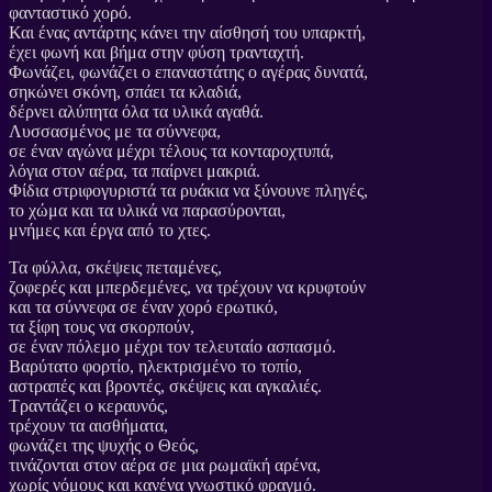
φανταστικό χορό.
Και ένας αντάρτης κάνει την αίσθησή του υπαρκτή,
έχει φωνή και βήμα στην φύση τρανταχτή.
Φωνάζει, φωνάζει ο επαναστάτης ο αγέρας δυνατά,
σηκώνει σκόνη, σπάει τα κλαδιά,
δέρνει αλύπητα όλα τα υλικά αγαθά.
Λυσσασμένος με τα σύννεφα,
σε έναν αγώνα μέχρι τέλους τα κονταροχτυπά,
λόγια στον αέρα, τα παίρνει μακριά.
Φίδια στριφογυριστά τα ρυάκια να ξύνουνε πληγές,
το χώμα και τα υλικά να παρασύρονται,
μνήμες και έργα από το χτες.
Τα φύλλα, σκέψεις πεταμένες,
ζοφερές και μπερδεμένες, να τρέχουν να κρυφτούν
και τα σύννεφα σε έναν χορό ερωτικό,
τα ξίφη τους να σκορπούν,
σε έναν πόλεμο μέχρι τον τελευταίο ασπασμό.
Βαρύτατο φορτίο, ηλεκτρισμένο το τοπίο,
αστραπές και βροντές, σκέψεις και αγκαλιές.
Τραντάζει ο κεραυνός,
τρέχουν τα αισθήματα,
φωνάζει της ψυχής ο Θεός,
τινάζονται στον αέρα σε μια ρωμαϊκή αρένα,
χωρίς νόμους και κανένα γνωστικό φραγμό.