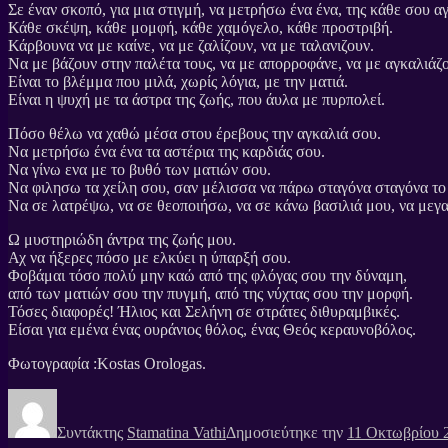
Σε έναν σκοπό, για μια στιγμή, να μετρήσω ένα ένα, της κάθε σου αγ
Κάθε σκέψη, κάθε μομφή, κάθε χαμόγελο, κάθε προστριβή.
Κάρβουνα να με καίνε, να με ζαλίζουν, να με ταλανιζουν.
Να με βάζουν στην παλέτα τους, να με απορροφάνε, να με αγκαλιάζ
Είναι το βλέμμα που μιλά, χωρίς λόγια, με την ματιά.
Είναι η ψυχή με τα άστρα της ζωής, που άυλα με πυρπολεί.
Πόσο θέλω να χαθώ μέσα στου έρεβους την αγκαλιά σου.
Να μετρήσω ένα ένα τα αστέρια της καρδιάς σου.
Να γίνω ενα με το βυθό των ματιών σου.
Να φιλησω τα χείλη σου, σαν μέλισσα να πάρω σταγόνα σταγόνα το
Να σε λατρέψω, να σε θεοποιήσω, να σε κάνω βασιλιά μου, να με
Ω μυστηριώδη άντρα της ζωής μου.
Αχ να ήξερες πόσο με ελκύει η ύπαρξή σου.
Φοβάμαι τόσο πολύ μην καώ από της φλόγας σου την δύναμη,
από των ματιών σου την πυγμή, από της νύχτας σου την μορφή.
Τόσες διαφορές! Ήλιος και Σελήνη σε στράτες διθυραμβικές.
Είσαι για εμένα ένας ουράνιος θόλος, ένας Θεός κεραυνοβόλος.
Φωτογραφία :Kostas Orologas.
Συντάκτης
Stamatina Vathi
Δημοσιεύτηκε την
11 Οκτωβρίου 