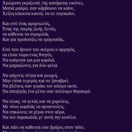
Χρώματα γκριζωπά, της κατήφειας εικόνες.
Ματιά μαύρα, σαν κάρβουνο να καίνε,
Χείλη κόκκινα καυτά, να σε σιγοκαίνε.
Και εσύ ένας αμαρτωλός,
Ένας της πικρής ζωής Αετός,
να κάθεσαι να σιγομιλάς
Και για προδοσίες να τραγουδάς.
Εσύ που ήσουν του ανέμου ο αρχηγός,
να είσαι τώρα ενας θνητός.
Να καίγεσαι για μια καρδιά,
Να μαραζώνεις για δύο φιλιά.
Να ψάχνεις πέτρα και ρωγμή,
Μην είσαι τυχερός και σε ξαναβρεί.
Να βλέπεις σαν γεράκι τον κόσμο αυτό,
Να αποζητάς ένα γέλιο σαν πολύτιμο θησαυρό.
Να κλαις, να γελάς και να χορεύεις,
Με πόνο καρδιάς να αγναντεύεις.
Να σηκώνεις τα χέρια στον αέρα,
Να τον παρακαλάς γι’ αυτή την κοπέλα.
Και πάλι να κάθεσαι σαν βράχος στον πάτο,